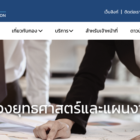
เว็บลิงก์
ติดต่อเร
ION
เกี่ยวกับกอง
บริการ
สำหรับเจ้าหน้าที่
ดาว
แนะนำ กยผ.
AE Service
นโยบาย
ศูนย์ข้อมูลข่าวสารของทางราชการ
วิสัยทัศน์และค่านิยม
ศูนย์วิทยบริการ
ภารกิจ
ฐานข้อมูลสารเคมี
โครงสร้างภายใน กยผ.
ฐานข้อมูลวิจัย
องยุทธศาสตร์และแผนง
ทำเนียบผู้บริหาร และบุคลากร
เอกสารเผยแพร่