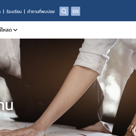
EN
า
ร้องเรียน
คำถามที่พบบ่อย
น์โหลด
แบบฟอร์มดาวน์โหลด
าน