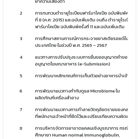
ยาความเสี่ยงต่ำ
2
การทบทวนตำรายูโรเปียนฟาร์มาโคเปีย ฉบับพิมพ์ครั้ง
ที่ 8 (ค.ศ. 2015) และฉบับเพิ่มเติม จนถึง ตำรายูโรเปียน
ฟาร์มาโคเปีย ฉบับพิมพ์ครั้งที่ 11 และฉบับเพิ่มเติม
3
การศึกษาสถานการณ์การกระจายยาสเตียรอยด์ใน
ประเทศไทย ในช่วงปี พ.ศ. 2565 – 2567
4
แนวทางการปรับปรุงระบบการยื่นขออนุญาตคำขอ
อนุญาตโฆษณาอาหาร (e-Submission)
5
การพัฒนาหลักเกณฑ์การเก็บตัวอย่างอาหารนำเข้า
Subscribe
เลือกหัวข้อที่ท่านต้องการ Subscribe
6
การพัฒนาแนวทางกำกับดูแล Microbiome ใน
ผลิตภัณฑ์เครื่องสำอาง
7
การพัฒนาแนวทางการทำลายวัตถุอัยตรายของกลาง
ที่พนักงานเจ้าหน้าที่ยืดไว้และเปรียบเทียบความผิดแล้ว
8
การบริหารจัดการยาขาดแคลนเชิงบูรณาการ กรณี
ศึกษายา Human normal immunoglobulin,