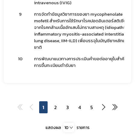
intravenous (IVIG)
9
การจัดทำข้อมูลวิชาการของยา mycophenolate
mofetil สำหรับการใช้รักษาโรคปอดอินเตอร์สติเชียล
จากโรคกล้ามเนื้ออักเสบไม่ทราบสาเหตุ (idiopathic
inflammatory myositis-associated interstitial
lung disease, IIM-ILD) เพื่อบรรจุในบัญชียาหลักแห่ง
ชาติ
10
การพัฒนาแนวทางการประเมินคำขอต่ออายุใบสำคัญ
การขึ้นทะเบียนตำรับยา
1
2
3
4
5
แสดงผล
10
รายการ