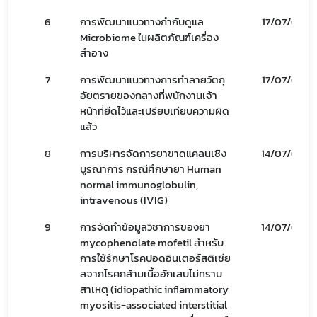
เลือกหัวข้อที่ท่านต้องการ Subscribe
6
การพัฒนาแนวทางกำกับดูแล
17/07/69
Microbiome ในผลิตภัณฑ์เครื่อง
สำอาง
7
การพัฒนาแนวทางการทำลายวัตถุ
17/07/69
อัยตรายของกลางที่พนักงานเจ้า
หน้าที่ยืดไว้และเปรียบเทียบความผิด
แล้ว
8
การบริหารจัดการยาขาดแคลนเชิง
14/07/69
บูรณาการ กรณีศึกษายา Human
normal immunoglobulin,
intravenous (IVIG)
9
การจัดทำข้อมูลวิชาการของยา
14/07/69
mycophenolate mofetil สำหรับ
การใช้รักษาโรคปอดอินเตอร์สติเชีย
ลจากโรคกล้ามเนื้ออักเสบไม่ทราบ
สาเหตุ (idiopathic inflammatory
myositis-associated interstitial