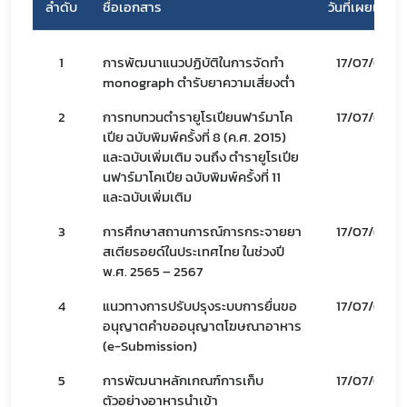
ลำดับ
ชื่อเอกสาร
วันที่เผยแพร่
1
การพัฒนาแนวปฏิบัติในการจัดทำ
17/07/69
monograph ตำรับยาความเสี่ยงต่ำ
2
การทบทวนตำรายูโรเปียนฟาร์มาโค
17/07/69
เปีย ฉบับพิมพ์ครั้งที่ 8 (ค.ศ. 2015)
และฉบับเพิ่มเติม จนถึง ตำรายูโรเปีย
นฟาร์มาโคเปีย ฉบับพิมพ์ครั้งที่ 11
และฉบับเพิ่มเติม
3
การศึกษาสถานการณ์การกระจายยา
17/07/69
สเตียรอยด์ในประเทศไทย ในช่วงปี
พ.ศ. 2565 – 2567
4
แนวทางการปรับปรุงระบบการยื่นขอ
17/07/69
อนุญาตคำขออนุญาตโฆษณาอาหาร
(e-Submission)
Subscribe
5
การพัฒนาหลักเกณฑ์การเก็บ
17/07/69
ตัวอย่างอาหารนำเข้า