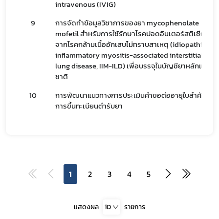
intravenous (IVIG)
9
การจัดทำข้อมูลวิชาการของยา mycophenolate
mofetil สำหรับการใช้รักษาโรคปอดอินเตอร์สติเชียล
จากโรคกล้ามเนื้ออักเสบไม่ทราบสาเหตุ (idiopathic
inflammatory myositis-associated interstitial
lung disease, IIM-ILD) เพื่อบรรจุในบัญชียาหลักแห่ง
ชาติ
10
การพัฒนาแนวทางการประเมินคำขอต่ออายุใบสำคัญ
การขึ้นทะเบียนตำรับยา
1
2
3
4
5
แสดงผล
10
รายการ