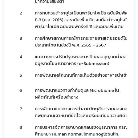
ยาความเสี่ยงต่ำ
2
การทบทวนตำรายูโรเปียนฟาร์มาโคเปีย ฉบับพิมพ์ครั้ง
ที่ 8 (ค.ศ. 2015) และฉบับเพิ่มเติม จนถึง ตำรายูโรเปียน
ฟาร์มาโคเปีย ฉบับพิมพ์ครั้งที่ 11 และฉบับเพิ่มเติม
3
การศึกษาสถานการณ์การกระจายยาสเตียรอยด์ใน
ประเทศไทย ในช่วงปี พ.ศ. 2565 – 2567
4
แนวทางการปรับปรุงระบบการยื่นขออนุญาตคำขอ
อนุญาตโฆษณาอาหาร (e-Submission)
Subscribe
5
การพัฒนาหลักเกณฑ์การเก็บตัวอย่างอาหารนำเข้า
เลือกหัวข้อที่ท่านต้องการ Subscribe
6
การพัฒนาแนวทางกำกับดูแล Microbiome ใน
ผลิตภัณฑ์เครื่องสำอาง
7
การพัฒนาแนวทางการทำลายวัตถุอัยตรายของกลาง
ที่พนักงานเจ้าหน้าที่ยืดไว้และเปรียบเทียบความผิดแล้ว
8
การบริหารจัดการยาขาดแคลนเชิงบูรณาการ กรณี
ศึกษายา Human normal immunoglobulin,