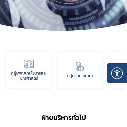
กลุ่มพัฒนานโยบายและ
กลุ่มแผน
กลุ่มงบประมาณ
ยุทธศาสตร์
ฝ่ายบริหารทั่วไป